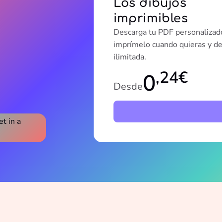
Los dibujos
imprimibles
Descarga tu PDF personalizad
imprímelo cuando quieras y d
ilimitada.
,24€
0
Desde