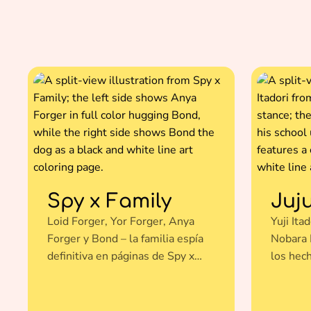
Spy x Family
Juj
Loid Forger, Yor Forger, Anya
Yuji Ita
Forger y Bond – la familia espía
Nobara 
definitiva en páginas de Spy x
los hech
Family para colorear gratis.
páginas
colorear