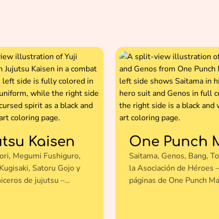
utsu Kaisen
One Punch 
dori, Megumi Fushiguro,
Saitama, Genos, Bang, To
Kugisaki, Satoru Gojo y
la Asociación de Héroes 
iceros de jujutsu –
páginas de One Punch Ma
 de Jujutsu Kaisen para
colorear gratis.
 gratis.