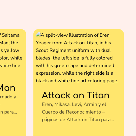
Man
Attack on Titan
rnado y
–
Eren, Mikasa, Levi, Armin y el
n para
Cuerpo de Reconocimiento –
páginas de Attack on Titan para
colorear gratis para fans de la
serie.