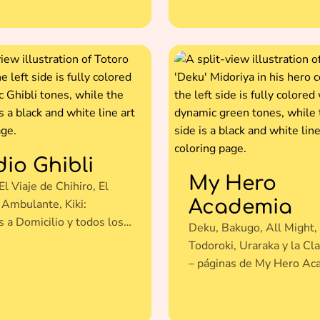
dio Ghibli
My Hero
El Viaje de Chihiro, El
Academia
 Ambulante, Kiki:
 a Domicilio y todos los
Deku, Bakugo, All Might,
mágicos de Studio Ghibli
Todoroki, Uraraka y la Cl
s para colorear gratis.
– páginas de My Hero Ac
para colorear gratis.