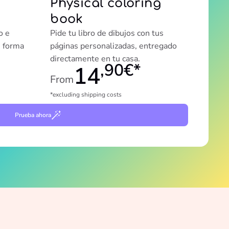
Physical coloring
book
o e
Pide tu libro de dibujos con tus
e forma
páginas personalizadas, entregado
directamente en tu casa.
,90€*
14
From
*excluding shipping costs
Prueba ahora