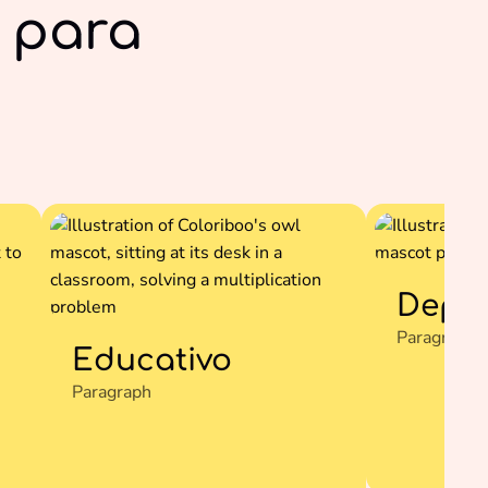
 para
Depo
Paragraph
Educativo
Paragraph