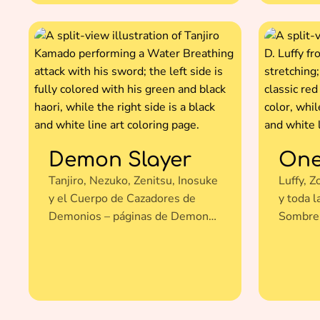
Demon Slayer
One
Tanjiro, Nezuko, Zenitsu, Inosuke
Luffy, Z
y el Cuerpo de Cazadores de
y toda l
Demonios – páginas de Demon
Sombrer
Slayer para colorear gratis.
One Piec