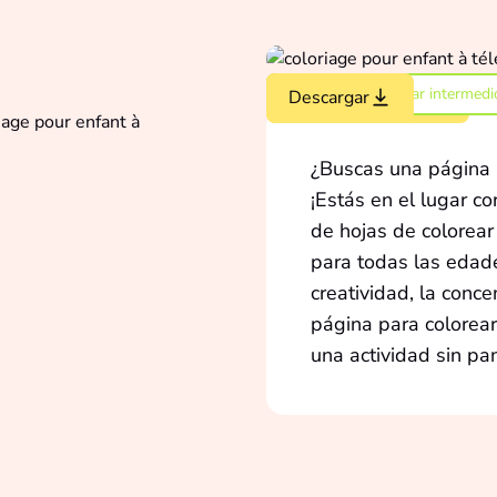
Dibujo para colorear intermedi
Colorear en línea
Descargar
¿Buscas una página 
¡Estás en el lugar co
de hojas de colorea
para todas las edade
creatividad, la conce
página para colorear
una actividad sin pa