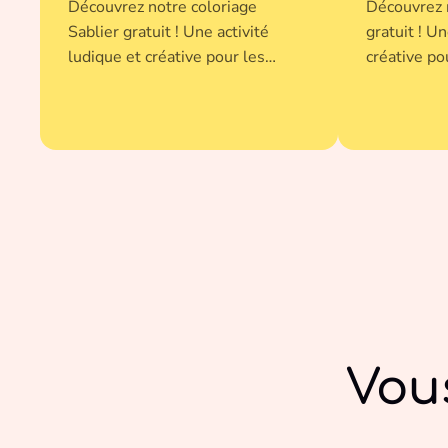
Découvrez notre coloriage
Découvrez n
Sablier gratuit ! Une activité
gratuit ! Un
ludique et créative pour les
créative po
enfants de tout âge. Imprimez-le
âge. Imprim
en un clic et donnez vie à cette
donnez vie 
illustration avec vos couleurs
avec vos co
préférées.
Vou