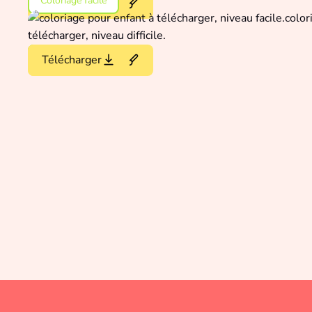
Coloriage facile
Colorier en ligne
Télécharger
Coloriage difficile
Colorier en ligne
Télécharger