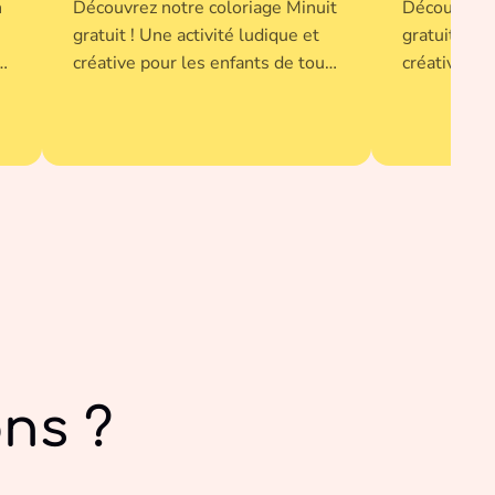
n
Découvrez notre coloriage Minuit
Découvrez n
gratuit ! Une activité ludique et
gratuit ! Un
t
créative pour les enfants de tout
créative po
âge. Imprimez-le en un clic et
âge. Imprim
donnez vie à cette illustration
donnez vie à
avec vos couleurs préférées.
avec vos co
ns ?