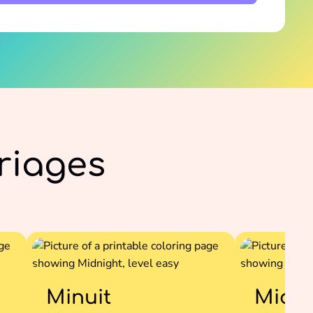
riages
Minuit
Midi