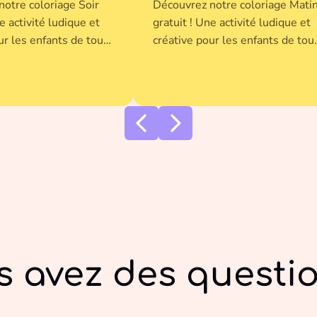
otre coloriage Soir
Découvrez notre coloriage Mati
e activité ludique et
gratuit ! Une activité ludique et
ur les enfants de tout
créative pour les enfants de tou
ez-le en un clic et
âge. Imprimez-le en un clic et
à cette illustration
donnez vie à cette illustration
uleurs préférées.
avec vos couleurs préférées.
s avez des questio