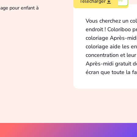
Coloriage intermédiaire
Colorier en ligne
Télécharger
Vous cherchez un col
endroit ! Coloriboo 
coloriage Après-mid
coloriage aide les en
concentration et leur
Après-midi gratuit dè
écran que toute la fa