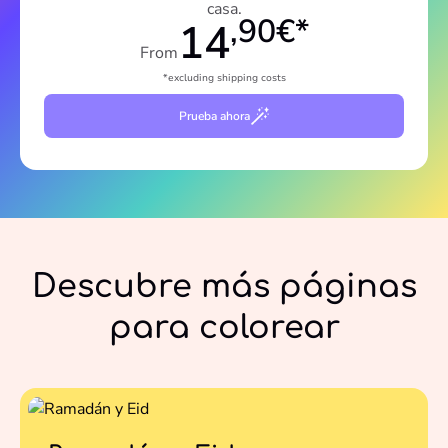
casa.
,90€*
14
From
*excluding shipping costs
Prueba ahora
Descubre más páginas
para colorear