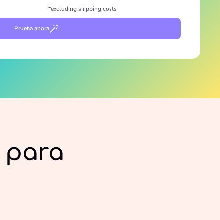
*excluding shipping costs
Prueba ahora
 para