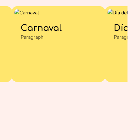
Carnaval
Día d
Paragraph
Paragraph