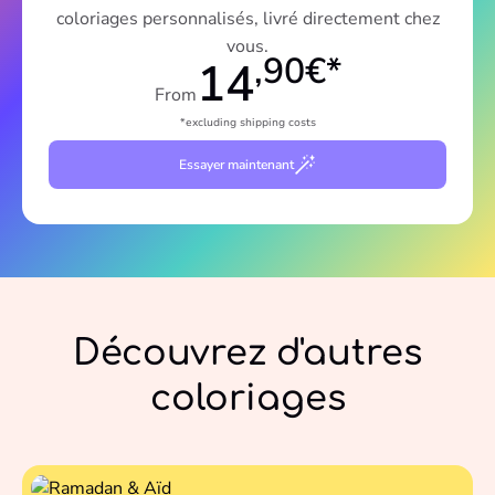
coloriages personnalisés, livré directement chez
vous.
,90€*
14
From
*excluding shipping costs
Essayer maintenant
Découvrez d'autres
coloriages