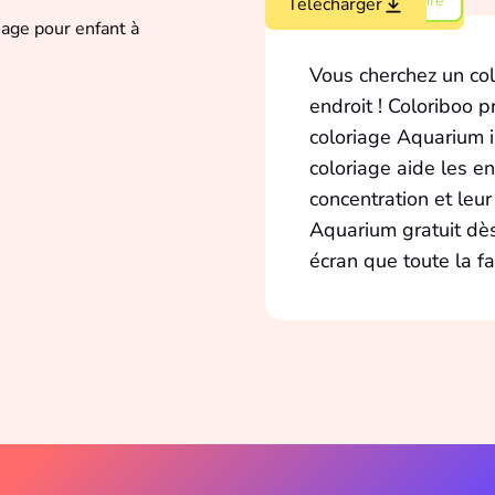
Coloriage intermédiaire
Colorier en ligne
Télécharger
Vous cherchez un col
endroit ! Coloriboo 
coloriage Aquarium 
coloriage aide les en
concentration et leur
Aquarium gratuit dès 
écran que toute la fa