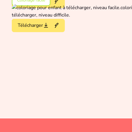
Coloriage facile
Colorier en ligne
Télécharger
Coloriage difficile
Colorier en ligne
Télécharger