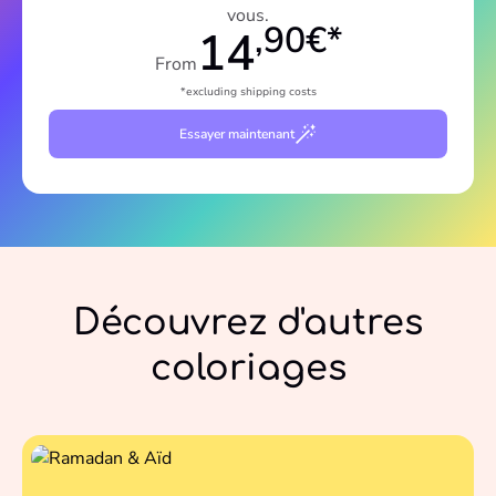
vous.
,90€*
14
From
*excluding shipping costs
Essayer maintenant
Découvrez d'autres
coloriages